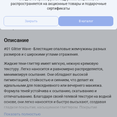
Характеристики
распространяется на акционные товары и подарочные
сертификаты
Бренд
Peripera
Закрыть
В каталог
Страна производства
Ю.Корея
Описание
#01 Glitter Wave - Блестящие опаловые жемчужины разных
размеров и с широкими углами отражения.
Жидкие тени-глиттер имеет мягкую, нежную кремовую
текстуру. Легко наносится и равномерно распределяется,
минимизируя осыпание. Они обладают высокой
пигментацией, стойкостью и сиянием, что делает их
идеальными для повседневного или вечернего макияжа.
Формула теней устойчива к осыпанию, скатыванию и
отпечатыванию. Благодаря своей гелевой текстуре на водной
основе, они легко наносятся и быстро высыхают, создавая
гладкое покрытие, насыщенное глиттером. Покрытие
невесомое, не ощущается на коже.
Показать полностью