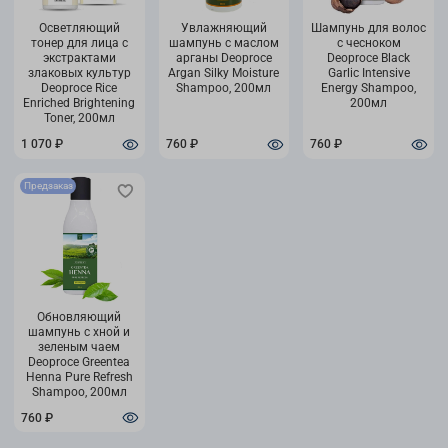
Осветляющий
Увлажняющий
Шампунь для волос
тонер для лица с
шампунь с маслом
с чесноком
экстрактами
арганы Deoproce
Deoproce Black
злаковых культур
Argan Silky Moisture
Garlic Intensive
Deoproce Rice
Shampoo, 200мл
Energy Shampoo,
Enriched Brightening
200мл
Toner, 200мл
1 070 ₽
760 ₽
760 ₽
Предзаказ
Обновляющий
шампунь с хной и
зеленым чаем
Deoproce Greentea
Henna Pure Refresh
Shampoo, 200мл
760 ₽