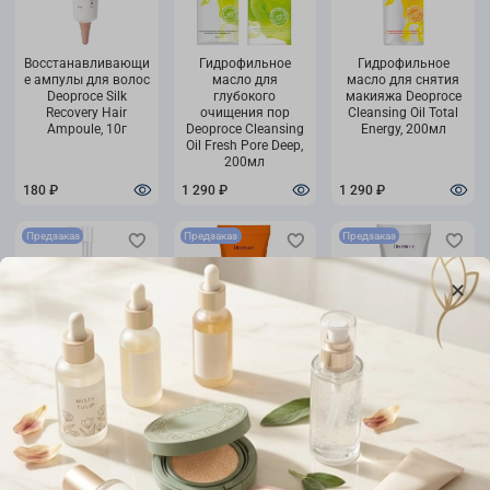
Восстанавливающи
Гидрофильное
Гидрофильное
е ампулы для волос
масло для
масло для снятия
Deoproce Silk
глубокого
макияжа Deoproce
Recovery Hair
очищения пор
Cleansing Oil Total
Ampoule, 10г
Deoproce Cleansing
Energy, 200мл
Oil Fresh Pore Deep,
200мл
180 ₽
1 290 ₽
1 290 ₽
Предзаказ
Предзаказ
Предзаказ
Гидрофильное
Крем для рук и тела
Крем для рук и тела
масло для снятия
с лошадиным
с экстрактом
макияжа
жиром Deoproce
ласточкиного
укрепляющее
Horse Oil Horse
гнезда Deoproce
Deoproce Cleansing
Therapy Hand &
Swallows Nest
Oil Extra Firming,
Body, 100г
Marine Therapy
200мл
Hand & Body, 100г