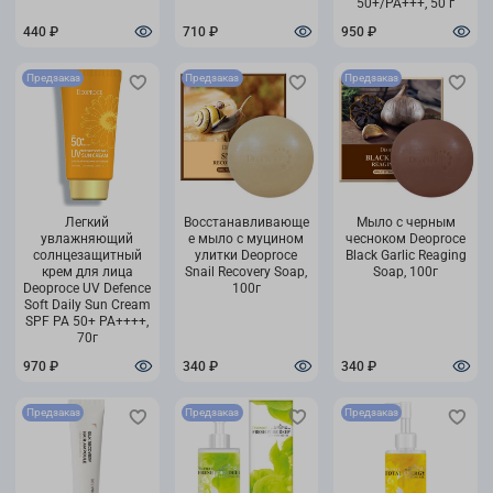
50+/PA+++, 50 г
440 ₽
710 ₽
950 ₽
Предзаказ
Предзаказ
Предзаказ
Легкий
Восстанавливающе
Мыло с черным
увлажняющий
е мыло с муцином
чесноком Deoproce
солнцезащитный
улитки Deoproce
Black Garlic Reaging
крем для лица
Snail Recovery Soap,
Soap, 100г
Deoproce UV Defence
100г
Soft Daily Sun Cream
SPF PA 50+ PA++++,
70г
970 ₽
340 ₽
340 ₽
Предзаказ
Предзаказ
Предзаказ