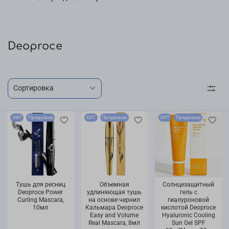
Deoproce
ХИТ
Предзаказ
ХИТ
Предзаказ
ХИТ
Предзаказ
Тушь для ресниц
Объемная
Солнцезащитный
Deoproce Power
удлиняющая тушь
гель с
Curling Mascara,
на основе чернил
гиалуроновой
10мл
Кальмара Deoproce
кислотой Deoproce
Easy and Volume
Hyaluronic Cooling
Real Mascara, 8мл
Sun Gel SPF