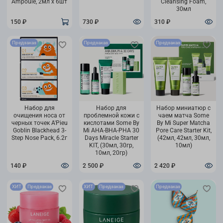
Ampoule, 2мл х 6шт
Cleansing Foam,
30мл
150 ₽
730 ₽
310 ₽
Предзаказ
Предзаказ
Предзаказ
Набор для
Набор для
Набор миниатюр с
очищения носа от
проблемной кожи с
чаем матча Some
черных точек A'Pieu
кислотами Some By
By Mi Super Matcha
Goblin Blackhead 3-
Mi AHA-BHA-PHA 30
Pore Care Starter Kit,
Step Nose Pack, 6.2г
Days Miracle Starter
(42мл, 42мл, 30мл,
KIT, (30мл, 30гр,
10мл)
10мл, 20гр)
140 ₽
2 500 ₽
2 420 ₽
ХИТ
Предзаказ
ХИТ
Предзаказ
Предзаказ