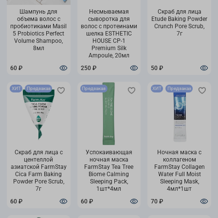
Шампунь для
Несмываемая
Скраб для лица
объема волос с
сыворотка для
Etude Baking Powder
пробиотиками Masil
волос с протеинами
Crunch Pore Scrub,
5 Probiotics Perfect
шелка ESTHETIC
7г
Volume Shampoo,
HOUSE CP-1
8мл
Premium Silk
Ampoule, 20мл
60 ₽
250 ₽
50 ₽
ХИТ
Предзаказ
Предзаказ
ХИТ
Предзаказ
Скраб для лица с
Успокаивающая
Ночная маска с
центеллой
ночная маска
коллагеном
азиатской FarmStay
FarmStay Tea Tree
FarmStay Collagen
Cica Farm Baking
Biome Calming
Water Full Moist
Powder Pore Scrub,
Sleeping Pack,
Sleeping Mask,
7г
1шт*4мл
4мл*1шт
60 ₽
60 ₽
70 ₽