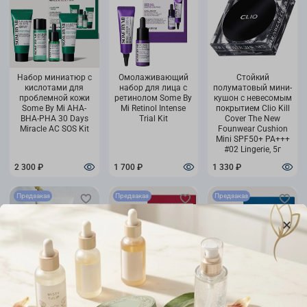
Набор миниатюр с
Омолаживающий
Стойкий
кислотами для
набор для лица с
полуматовый мини-
проблемной кожи
ретинолом Some By
кушон с невесомым
Some By Mi AHA-
Mi Retinol Intense
покрытием Clio Kill
BHA-PHA 30 Days
Trial Kit
Cover The New
Miracle AC SOS Kit
Founwear Cushion
Mini SPF50+ PA+++
#02 Lingerie, 5г
2 300 ₽
1 700 ₽
1 330 ₽
Предзаказ
Предзаказ
Предзаказ
(Миниатюра)
Набор миниатюр с
Набор миниатюр
Мягкий гель для
муцином улитки
для
умывания COSRX
Some By Mi Snail
восстановления