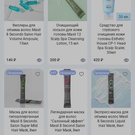
Филлеры для
Очищающий
Средство для
объема волос Masil
лосьон для кожи
глубокого
8 Seconds Salon Hair
головы Masil 12
очищения кожи
Volume Ampoule,
Scalp Spa Cleansing
головы Esthetic
15мл
Lotion, 15 мл
House CP-1 Head
Spa Scalp Scaler,
30мл
140 ₽
200 ₽
420 ₽
Предзаказ
ХИТ
Предзаказ
Предзаказ
Маска для волос
Легендарная маска
Экспресс-маска для
гипоаллергенная
для волос
объема волос Masil
Masil 8 Seconds
"Салонный эффект"
8 Seconds Liquid
Salon Super Mild
Masil 8 Second Salon
Hair Mask, 8мл
Hair Mask, 8мл
Hair Mask, 8мл