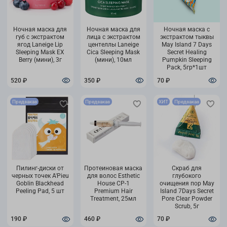
Ночная маска для
Ночная маска для
Ночная маска с
губ с экстрактом
лица с экстрактом
экстрактом тыквы
ягод Laneige Lip
центеллы Laneige
May Island 7 Days
Sleeping Mask EX
Cica Sleeping Mask
Secret Healing
Berry (мини), 3г
(мини), 10мл
Pumpkin Sleeping
Pack, 5гр*1шт
520 ₽
350 ₽
70 ₽
Предзаказ
Предзаказ
ХИТ
Предзаказ
Пилинг-диски от
Протеиновая маска
Скраб для
черных точек A'Pieu
для волос Esthetic
глубокого
Goblin Blackhead
House CP-1
очищения пор May
Peeling Pad, 5 шт
Premium Hair
Island 7Days Secret
Treatment, 25мл
Pore Clear Powder
Scrub, 5г
190 ₽
460 ₽
70 ₽