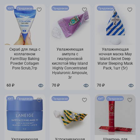
ХИТ
Предзаказ
Предзаказ
Предзаказ
Скраб для лица с
Увлажняющая
Увлажняющая
коллагеном
ампула с
ночная маска May
FarmStаy Baking
гиалуроновой
Island Secret Deep
Powder Collagen
кислотой May Island
Water Sleeping Mask
Pore Scrub,7гр
Highly Concentrated
Pack, 1шт (5г)
Hyaluronic Ampoule,
3г
60 ₽
70 ₽
70 ₽
ХИТ
Предзаказ
Предзаказ
ХИТ
Предзаказ
Увлажняющая
Успокаивающая
Шампунь для