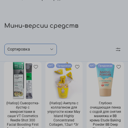
Мини-версии средств
ХИТ
Предзаказ
ХИТ
Предзаказ
(Набор) Сыворотка-
(Набор) Ампула с
Глубоко
бустер с
коллагеном для
очищающая пенка
микроиглами в
упругости кожи May
с содой для снятия
саше VT Cosmetics
Island Highly
макияжа и ВВ
Reedle Shot 300
Concentrated
крема Etude Baking
Facial Boosting First
Collagen, 12шт *3г
Powder BB Deep