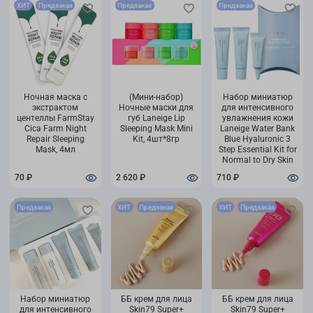
ХИТ
Предзаказ
Предзаказ
Предзаказ
Ночная маска с
(Мини-набор)
Набор миниатюр
экстрактом
Ночные маски для
для интенсивного
центеллы FarmStay
губ Laneige Lip
увлажнения кожи
Cica Farm Night
Sleeping Mask Mini
Laneige Water Bank
Repair Sleeping
Kit, 4шт*8гр
Blue Hyaluronic 3
Mask, 4мл
Step Essential Kit for
Normal to Dry Skin
70 ₽
2 620 ₽
710 ₽
Предзаказ
ХИТ
Предзаказ
ХИТ
Предзаказ
Набор миниатюр
ББ крем для лица
ББ крем для лица
для интенсивного
Skin79 Super+
Skin79 Super+