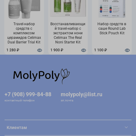
Travel-набор
Восстанавливающи
Набор средств в
средств с
й travel-набор с
саше Round Lab
комплексом
экстрактом нони
Stick Pouch Kit
церамидов Celimax
Celimax The Real
Dual Barrier Trial Kit
Noni Starter Kit
1 280 ₽
1 900 ₽
1 100 ₽
+7 (908) 999-84-88
molypoly@list.ru
контактный телефон
эл.почта
Клиентам