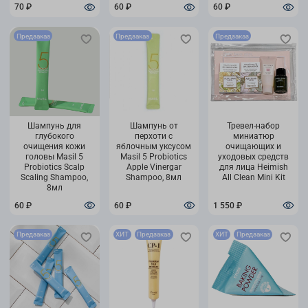
70 ₽
60 ₽
60 ₽
Предзаказ
Предзаказ
Предзаказ
Шампунь для
Шампунь от
Тревел-набор
глубокого
перхоти с
миниатюр
очищения кожи
яблочным уксусом
очищающих и
головы Masil 5
Masil 5 Probiotics
уходовых средств
Probiotics Scalp
Apple Vinergar
для лица Heimish
Scaling Shampoo,
Shampoo, 8мл
All Clean Mini Kit
8мл
60 ₽
60 ₽
1 550 ₽
Предзаказ
ХИТ
Предзаказ
ХИТ
Предзаказ