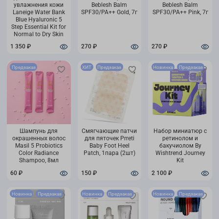
увлажнения кожи
Beblesh Balm
Beblesh Balm
Laneige Water Bank
SPF30/PA++ Gold, 7г
SPF30/PA++ Pink, 7г
Blue Hyaluronic 5
Step Essential Kit for
Normal to Dry Skin
1 350 ₽
270 ₽
270 ₽
Предзаказ
ХИТ
Предзаказ
Новинка
Предзаказ
Шампунь для
Смягчающие патчи
Набор миниатюр с
окрашенных волос
для пяточек Prreti
ретинолом и
Masil 5 Probiotics
Baby Foot Heel
бакучиолом By
Color Radiance
Patch, 1пара (2шт)
Wishtrend Journey
Shampoo, 8мл
Kit
60 ₽
150 ₽
2 100 ₽
Новинка
Предзаказ
Новинка
Предзаказ
Новинка
Предзаказ