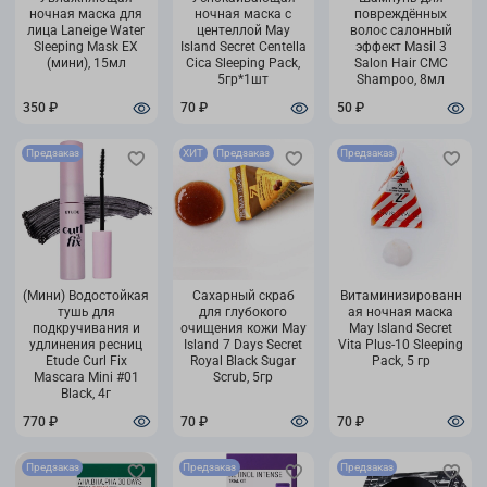
ночная маска для
ночная маска с
повреждённых
лица Laneige Water
центеллой May
волос салонный
Sleeping Mask EX
Island Secret Centella
эффект Masil 3
(мини), 15мл
Cica Sleeping Pack,
Salon Hair CMC
5гр*1шт
Shampoo, 8мл
350 ₽
70 ₽
50 ₽
Предзаказ
ХИТ
Предзаказ
Предзаказ
(Мини) Водостойкая
Сахарный скраб
Витаминизированн
тушь для
для глубокого
ая ночная маска
подкручивания и
очищения кожи May
May Island Secret
удлинения ресниц
Island 7 Days Secret
Vita Plus-10 Sleeping
Etude Curl Fix
Royal Black Sugar
Pack, 5 гр
Mascara Mini #01
Scrub, 5гр
Black, 4г
770 ₽
70 ₽
70 ₽
Предзаказ
Предзаказ
Предзаказ