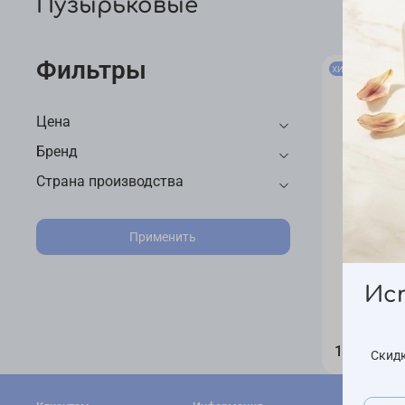
Пузырьковые
Фильтры
ХИТ
Предзаказ
Цена
Бренд
Страна производства
Применить
Кислор
Graymelin
Ис
Mask 
1 250 ₽
Скидк