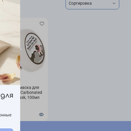
аз
ищающая маска для
 Elizavecca Carbonated
для
ble Clay Mask, 100мл
0 ₽
ионные