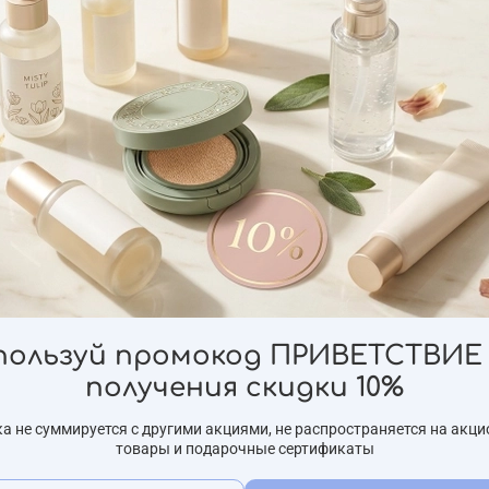
Предзаказ
Предзак
одная маска
Кислородная маска для
Оч
 Oxygen Bubble
лица Elizavecca Hell-Pore
лица
пользуй промокод ПРИВЕТСТВИЕ 
Pack, 200мл
Bubble Blackboom Charcoal
Bub
получения скидки 10%
Pore Pack, 150мл
1 000 ₽
1 11
а не суммируется с другими акциями, не распространяется на акц
товары и подарочные сертификаты