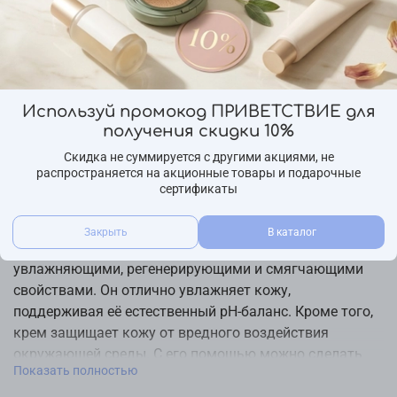
Бренд
ShinCos.Lab
Страна производства
Ю.Корея
Используй промокод ПРИВЕТСТВИЕ для
Описание
получения скидки 10%
Подходит для всех типов кожи.
Скидка не суммируется с другими акциями, не
распространяется на акционные товары и подарочные
Увлажняющий крем для кожи вокруг глаз с
сертификаты
гиалуроновой кислотой — предназначен для ухода за
кожей век, где наиболее заметны признаки старения,
Закрыть
В каталог
особенно мимические морщины. Обладает
увлажняющими, регенерирующими и смягчающими
свойствами. Он отлично увлажняет кожу,
поддерживая её естественный pH-баланс. Кроме того,
крем защищает кожу от вредного воздействия
окружающей среды. С его помощью можно сделать
Показать полностью
кожу век идеально мягкой, гладкой, увлажнённой и
сияющей. Крем поможет сохранить невероятно