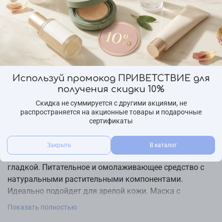
Бренд
3W Clinic
Страна производства
Ю.Корея
Описание
Используй промокод ПРИВЕТСТВИЕ для
Тканевая маска для лица с экстрактом красного
получения скидки 10%
женьшеня —
уникальное натуральное средство от
Скидка не суммируется с другими акциями, не
морщин, вялости и тусклости кожи. Благодаря ей
распространяется на акционные товары и подарочные
дерма напитывается витаминами и стойко
сертификаты
сопротивляется негативным факторам окружающей
среды, потому красота и опрятность сохраняется в
Закрыть
В каталог
любых условиях, и кожа долго остается молодой и
гладкой. Питательное и омолаживающее средство с
натуральными растительными компонентами.
Идеально подойдет для зрелой кожи. Маска с
экстрактом красного женьшеня поможет справиться с
Показать полностью
усталостью и придаст лицу свежий вид.