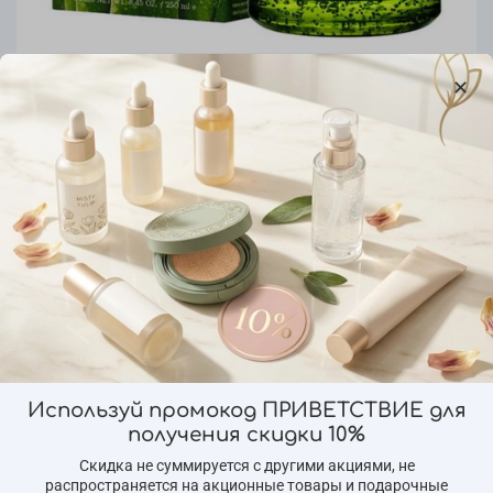
арт.
8809469772877
(0)
Сыворотка с экстрактом Алоэ FarmStay
Aloe All-In-One Ampoule, 250мл
1 220 ₽
Предзаказ
Добавить в сравнение
Используй промокод ПРИВЕТСТВИЕ для
получения скидки 10%
Характеристики
Скидка не суммируется с другими акциями, не
распространяется на акционные товары и подарочные