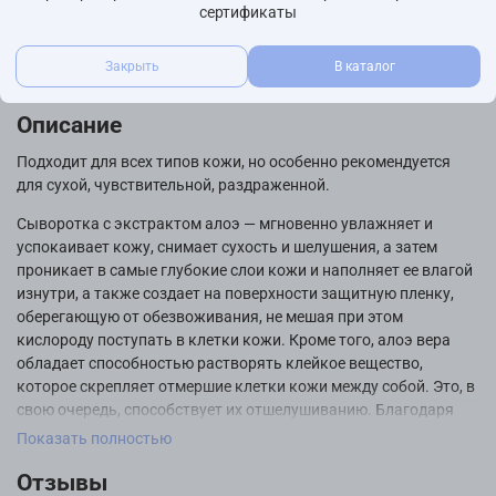
Бренд
сертификаты
FarmStay
Страна производства
Закрыть
В каталог
Ю.Корея
Описание
Подходит для всех типов кожи, но особенно рекомендуется
для сухой, чувствительной, раздраженной.
Сыворотка с экстрактом алоэ — мгновенно увлажняет и
успокаивает кожу, снимает сухость и шелушения, а затем
проникает в самые глубокие слои кожи и наполняет ее влагой
изнутри, а также создает на поверхности защитную пленку,
оберегающую от обезвоживания, не мешая при этом
кислороду поступать в клетки кожи. Кроме того, алоэ вера
обладает способностью растворять клейкое вещество,
которое скрепляет отмершие клетки кожи между собой. Это, в
свою очередь, способствует их отшелушиванию. Благодаря
этому, использование тонера с алоэ вера помогает
Показать полностью
предотвратить появление серого цвета лица и неровного
Отзывы
рельефа кожи, которые могут возникнуть из-за скопления