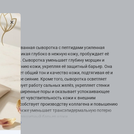
изводства
ние
нцентрированная сыворотка с пептидами усиленная
дом, проникая глубоко в нежную кожу, пробуждает её
ное сияние. Сыворотка уменьшает глубину морщин и
ует обвисанию кожи, укрепляя её защитный барьер. Она
о улучшает общий тон и качество кожи, подтягивая её и
ей здоровое сияние. Кроме того, сыворотка осветляет
и нормализует работу сальных желёз, укрепляет стенки
сужает расширенные поры и оказывает успокаивающее
 Она снижает чувствительность кожи к внешним
елям, способствует производству коллагена и повышению
 кожи, а также уменьшает трансэпидермальную потерю
ддерживая защитный барьер кожи.
 полностью
ые компоненты: