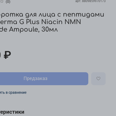
арт.
8809859970173
(0)
ротка для лица с пептидами
Derma G Plus Niacin NMN
ide Ampoule, 30мл
 ₽
Предзаказ
ть в сравнение
теристики