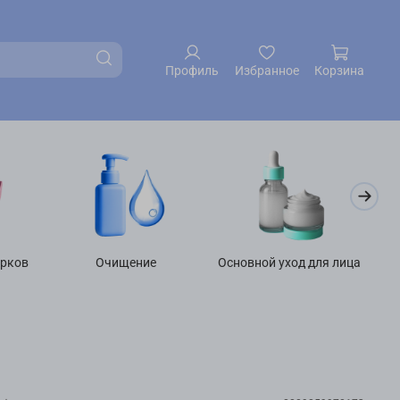
Профиль
Избранное
Корзина
арков
Очищение
Основной уход для лица
У