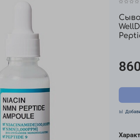
Сыво
Well
Pept
860
Добави
Харак