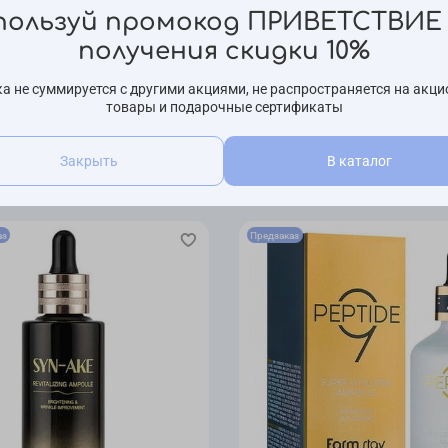
Отзы
пользуй промокод ПРИВЕТСТВИЕ 
Ниацин
коллаг
Отзывов е
получения скидки 10%
трансэ
пигмен
Написа
а не суммируется с другими акциями, не распространяется на акц
товары и подарочные сертификаты
NMN (н
группы
органи
Закрыть
В каталог
показа
омолож
механи
аз
Предзаказ
Эти бе
молодо
они на
новых 
кислор
способ
фактор
заметн
Компле
уровня