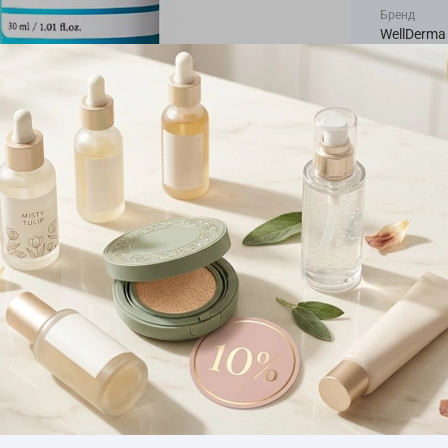
Бренд
WellDerma
Страна про
Ю.Корея
Описа
Высококо
ниацинами
естествен
препятств
эффективн
придавая 
постакне 
сосудов, 
действие.
раздражит
плотности
влаги, по
Показать
Активн