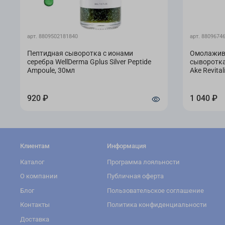
арт.
8809502181840
арт.
8809674
Пептидная сыворотка с ионами
Омолажив
серебра WellDerma Gplus Silver Peptide
сыворотка
Ampoule, 30мл
Ake Revital
920 ₽
1 040 ₽
Клиентам
Информация
Каталог
Программа лояльности
О компании
Публичная оферта
Блог
Пользовательское соглашение
Контакты
Политика конфиденциальности
Доставка