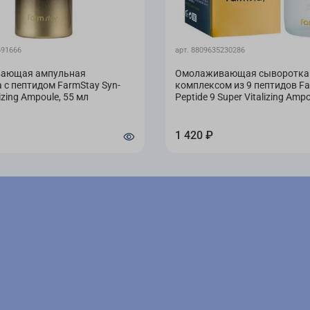
повыша
укрепл
и выра
691666
арт.
8809635230286
кожи, 
Разгла
ающая ампульная
Омолаживающая сыворотка
 с пептидом FarmStay Syn-
комплексом из 9 пептидов F
морщин
izing Ampoule, 55 мл
Peptide 9 Super Vitalizing Amp
Способ
1 420 ₽
Нанести н
легкими 
Состав
Methylprop
Gellan Gum
Caprylic/Ca
Stearate, 
Hydrogenat
Cyclotetra
(0.1%), So
Copolymer,