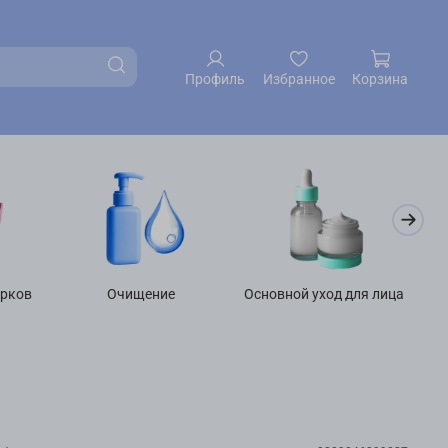
Профиль
Избранное
Корзина
арков
Очищение
Основной уход для лица
У