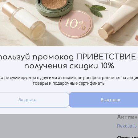
Бренд
Ciracle
Страна про
Ю.Корея
Описа
Подходит 
пользуй промокод ПРИВЕТСТВИЕ 
Пенка д
получения скидки 10%
жирной, 
появлени
а не суммируется с другими акциями, не распространяется на акц
на лице.
товары и подарочные сертификаты
антибак
эффект. 
Закрыть
В каталог
финиш и 
Активн
Показать
Масло
состо