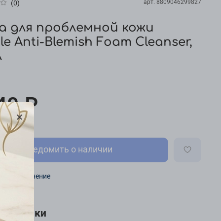
арт.
8809046299827
(0)
а для проблемной кожи
le Anti-Blemish Foam Cleanser,
л
40 ₽
Уведомить о наличии
ть в сравнение
теристики