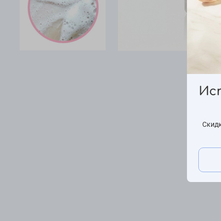
Ис
Скидк