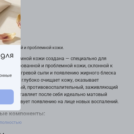
изводства
ние
для жирной и проблемной кожи.
для
ля проблемной кожи создана — специально для
комбинированной и проблемной кожи, склонной к
ю акне, угревой сыпи и появлению жирного блеска
ионные
 Средство глубоко очищает кожу, оказывает
териальный, противовоспалительный, заживляющий
Пенка оставляет после себя идеально матовый
препятствует появлению на лице новых воспалений.
ые компоненты:
 полностью
 лимонной кожуры
— благотворно влияет на
яние кожи, оказывает отбеливающий эффект,