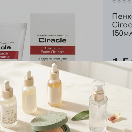
Пенк
Cirac
150м
1 5
Добави
Харак