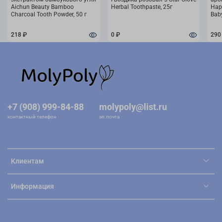
Aichun Beauty Bamboo
Herbal Toothpaste, 25г
Happ
Charcoal Tooth Powder, 50 г
Bab
218 ₽
0 ₽
290
+7 (908) 999-84-88
molypoly@list.ru
контактный телефон
эл.почта
Клиентам
Информация