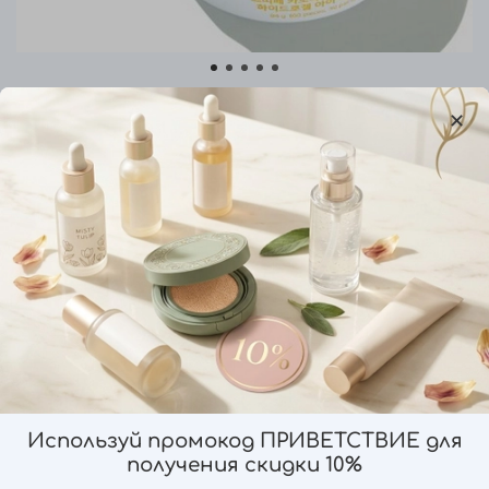
арт.
8809508850412
(0)
Осветляющие патчи против темных
кругов с экстрактом ромашки Petitfee
Chamomile Lightening Hydrogel Eye Mask,
60шт
1 290 ₽
Предзаказ
Используй промокод ПРИВЕТСТВИЕ для
Добавить в сравнение
получения скидки 10%