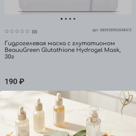
арт.
8809389030484/5
(0)
Гидрогелевая маска с глутатионом
BeauuGreen Glutathione Hydrogel Mask,
30г
190 ₽
Предзаказ
Добавить в сравнение