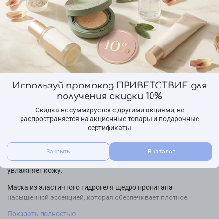
Характеристики
Бренд
BeauuGreen
Страна производства
Ю.Корея
Описание
Используй промокод ПРИВЕТСТВИЕ для
Подходит для жирной, проблемной и комбинированной кожи.
получения скидки 10%
Гидрогелевая маска с глутатионом — оказывает мощное
Скидка не суммируется с другими акциями, не
распространяется на акционные товары и подарочные
антиоксидантное действие, эффективно очищает и выводит
сертификаты
свободные радикалы, которые разрушают волокна коллагена
и эластина, способствуя преждевременному старению кожи.
Эффективно восстанавливает оптимальный уровень
Закрыть
В каталог
увлажнения, борется с сухостью и обезвоженностью, питает и
увлажняет кожу.
Маска из эластичного гидрогеля щедро пропитана
насыщенной эссенцией, которая обеспечивает плотное
прилегание к коже и максимальную передачу активных
Показать полностью
компонентов. Быстро восстанавливает поверхность